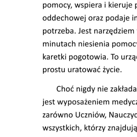
Wnios
usyt
przy 
mniej
Wnios
lokal
stron
Podatki lokalne
Sprawy 
Podatek od osób fizycznych
Urząd
Podatek od osób prawnych
Dowo
Podatek od środków transportowych
Ewide
Ulgi w podatkach
Zwrot podatku akcyzowego
zawartego w cenie oleju napędowego