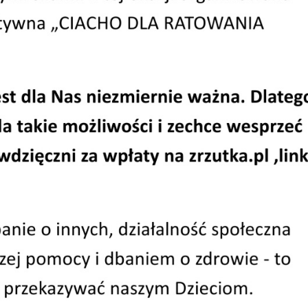
a i gospodarka
omościami
ek o dokonanie podziału
chomości