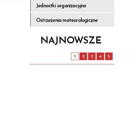
Jednostki organizacyjne
o w
Informacje
Ostrzeżenia meteorologiczne
ocy w
NAJNOWSZE
ocy w
cach
1
2
3
4
5
w