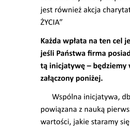
Wybory
Geodezj
nieruch
Obwodowe Komisje Wyborcze
Wnios
Informacje Komisarza Wyborczego
nieru