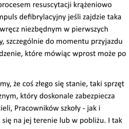
ek o wyrażenie zgody na
uowania obiektu budowlanego
drodze gminnej w odległości
szej od krawędzi jezdni.
ek w sprawie uzgodnienia
izacji ogrodzenia działki od
y drogi gminnej
Obywatelskie
Informacje statystyczne
 Stanu Cywilnego
dy Osobiste
ncja ludności