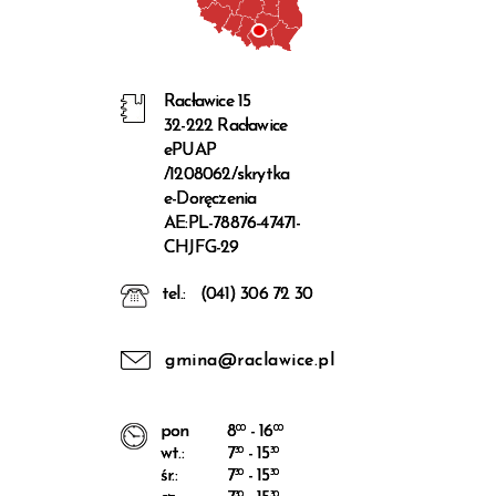
Racławice 15
32-222 Racławice
ePUAP
/1208062/skrytka
e-Doręczenia
AE:PL-78876-47471-
CHJFG-29
tel.:
(041) 306 72 30
gmina@raclawice.pl
pon
8
00
- 16
00
wt.:
7
30
- 15
30
śr.:
7
30
- 15
30
30
30