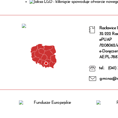
Racławice 
32-222 Rac
ePUAP
/1208062/s
e-Doręczen
AE:PL-788
tel.:
(041)
gmina@ra