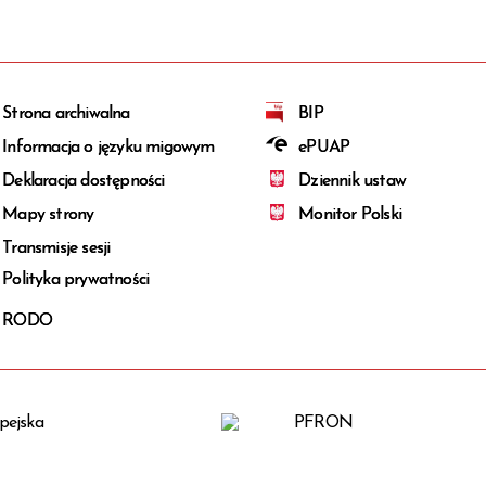
Komunikat Gminnej Komisji
Wyborczej w Racławicach z dnia 13
marca 2024 dot. terminu i miejsca
losowania numerów list kandydatów
na radnych
Strona archiwalna
BIP
Informacja Komisarza Wyborczego
Informacja o języku migowym
ePUAP
w Krakowie z dnia 12 marca 2024r.
odnośnie losowania składu komisji
Deklaracja dostępności
Dziennik ustaw
wyborczych
Mapy strony
Monitor Polski
Informacja o zasadach i sposobie
zgłaszania kandydatów w wyborach
Transmisje sesji
wójta, burmistrza, prezydenta
Polityka prywatności
miasta zarządzonych na dzień 7
kwietnia 2024 r.
RODO
Informacja Gminnej Komisji
Wyborczej w Racławicach o składzie,
siedzibie i dyżurach
Obwieszczenie Wójta Gminy
Racławice z dnia 26 lutego 2024 r. o
obwodach głosowania