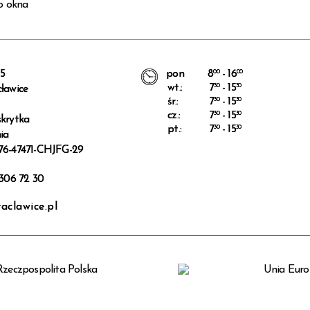
15
pon
8
00
- 16
00
wt.:
7
30
- 15
30
ławice
śr.:
7
30
- 15
30
cz.:
7
30
- 15
30
krytka
pt.:
7
30
- 15
30
ia
76-47471-CHJFG-29
 306 72 30
clawice.pl