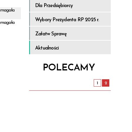
Dla Przedsiębiorcy
o w
Informacje
magała
Wybory Prezydenta RP 2025 r.
magała
ocy w
Załatw Sprawę
ocy w
Aktualności
cach
w
POLECAMY
1
2