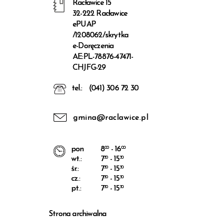
Racławice 15
32-222 Racławice
ePUAP
/1208062/skrytka
e-Doręczenia
AE:PL-78876-47471-
CHJFG-29
tel.:
(041) 306 72 30
gmina@raclawice.pl
pon
8
00
- 16
00
wt.:
7
30
- 15
30
śr.:
7
30
- 15
30
cz.:
7
30
- 15
30
pt.:
7
30
- 15
30
Strona archiwalna