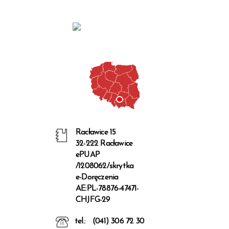
Racławice 15
32-222 Racławice
ePUAP
/1208062/skrytka
e-Doręczenia
AE:PL-78876-47471-
CHJFG-29
tel.:
(041) 306 72 30