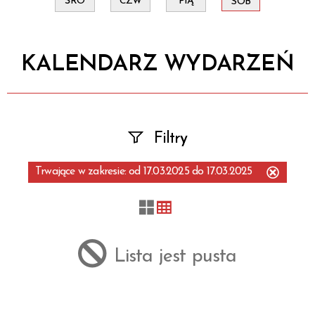
ŚRO
CZW
PIĄ
SOB
KALENDARZ WYDARZEŃ
Filtry
Trwające w zakresie:
od 17.03.2025 do 17.03.2025
Szukana fraza
Usuń
ten
filtr
Kategoria
Lista jest pusta
Trwające w zakresie
—