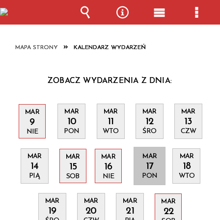
Wyszukiwarka
Narzędzia
Menu
Menu
główne
szcze
MAPA STRONY
KALENDARZ WYDARZEŃ
ZOBACZ WYDARZENIA Z DNIA:
MAR
MAR
MAR
MAR
MAR
10
11
12
13
9
PON
WTO
ŚRO
CZW
NIE
MAR
MAR
MAR
MAR
MAR
14
17
18
15
16
PIĄ
PON
WTO
SOB
NIE
MAR
MAR
MAR
MAR
19
20
21
22