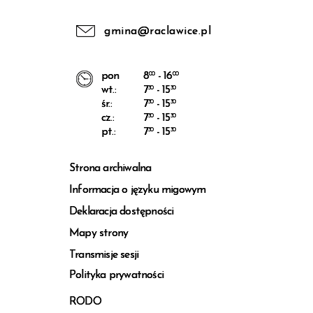
gmina@raclawice.pl
pon
8
00
- 16
00
wt.:
7
30
- 15
30
śr.:
7
30
- 15
30
cz.:
7
30
- 15
30
pt.:
7
30
- 15
30
Strona archiwalna
Informacja o języku migowym
Deklaracja dostępności
Mapy strony
Transmisje sesji
Polityka prywatności
RODO